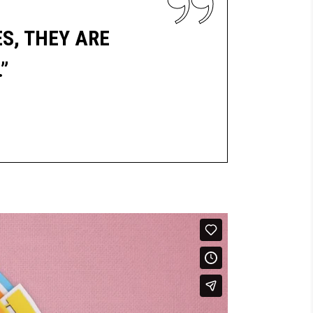
S, THEY ARE
”