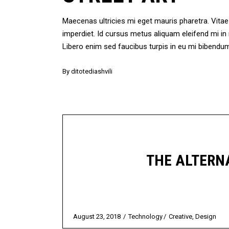
Maecenas ultricies mi eget mauris pharetra. Vit
imperdiet. Id cursus metus aliquam eleifend mi i
Libero enim sed faucibus turpis in eu mi bibendu
By
ditotediashvili
THE ALTERNA
August 23, 2018
Technology
Creative
,
Design