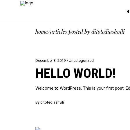
H
home
/
articles posted by ditotediashvili
December 3, 2019
Uncategorized
HELLO WORLD!
Welcome to WordPress. This is your first post. Edit
By
ditotediashvili