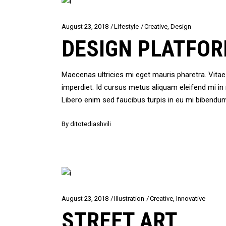
August 23, 2018
Lifestyle
Creative
,
Design
DESIGN PLATFO
Maecenas ultricies mi eget mauris pharetra. Vit
imperdiet. Id cursus metus aliquam eleifend mi i
Libero enim sed faucibus turpis in eu mi bibendu
By
ditotediashvili
August 23, 2018
Illustration
Creative
,
Innovative
STREET ART