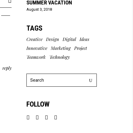
SUMMER VACATION
August 3, 2018
TAGS
Creative
Design
Digital
Ideas
Innovative
Marketing
Project
Teamwork
Technology
reply
Search
for:
FOLLOW