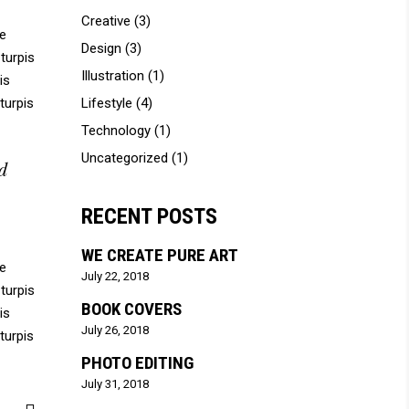
Creative
(3)
se
Design
(3)
turpis
Illustration
(1)
is
 turpis
Lifestyle
(4)
Technology
(1)
Uncategorized
(1)
ed
RECENT POSTS
WE CREATE PURE ART
se
July 22, 2018
turpis
BOOK COVERS
is
July 26, 2018
 turpis
PHOTO EDITING
July 31, 2018