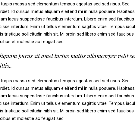
ae turpis massa sed elementum tempus egestas sed sed risus. Sed
iet. Id cursus metus aliquam eleifend mi in nulla posuere. Habitas
uam lacus suspendisse faucibus interdum. Libero enim sed faucibus 
isse interdum. Enim ut tellus elementum sagittis vitae. Tempus iacul
is tristique sollicitudin nibh sit. Mi proin sed libero enim sed faucibus
ucibus et molestie ac feugiat sed.
aliquam purus sit amet luctus mattis ullamcorper velit s
ttis..
ae turpis massa sed elementum tempus egestas sed sed risus. Sed
iet. Id cursus metus aliquam eleifend mi in nulla posuere. Habitas
uam lacus suspendisse faucibus interdum. Libero enim sed faucibus 
isse interdum. Enim ut tellus elementum sagittis vitae. Tempus iacul
is tristique sollicitudin nibh sit. Mi proin sed libero enim sed faucibus
ucibus et molestie ac feugiat sed.